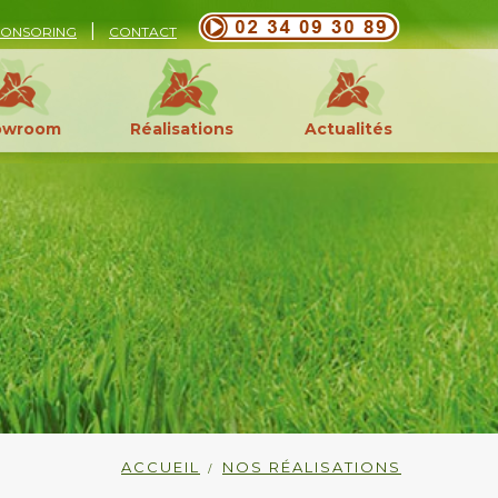
|
PONSORING
CONTACT
owroom
Réalisations
Actualités
ACCUEIL
NOS RÉALISATIONS